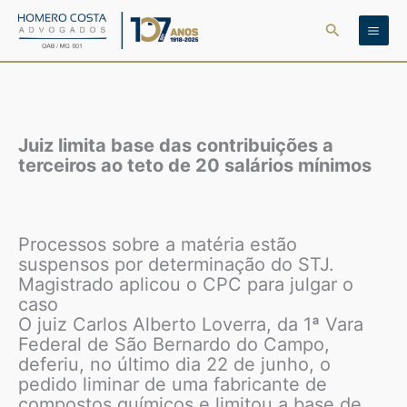
Ir
Pesquisar
para
o
conteúdo
Juiz limita base das contribuições a
terceiros ao teto de 20 salários mínimos
Processos sobre a matéria estão
suspensos por determinação do STJ.
Magistrado aplicou o CPC para julgar o
caso
O juiz Carlos Alberto Loverra, da 1ª Vara
Federal de São Bernardo do Campo,
deferiu, no último dia 22 de junho, o
pedido liminar de uma fabricante de
compostos químicos e limitou a base de