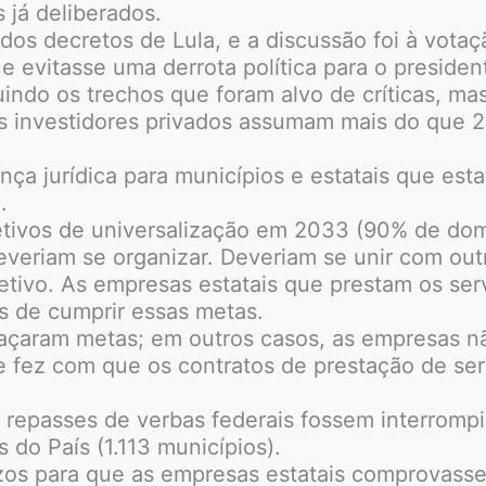
 já deliberados.
os decretos de Lula, e a discussão foi à vota
 evitasse uma derrota política para o preside
indo os trechos que foram alvo de críticas, m
os investidores privados assumam mais do que 
nça jurídica para municípios e estatais que es
.
bjetivos de universalização em 2033 (90% de dom
veriam se organizar. Deveriam se unir com outr
jetivo. As empresas estatais que prestam os se
s de cumprir essas metas.
raçaram metas; em outros casos, as empresas 
ue fez com que os contratos de prestação de s
s repasses de verbas federais fossem interrompi
 do País (1.113 municípios).
razos para que as empresas estatais comprovass