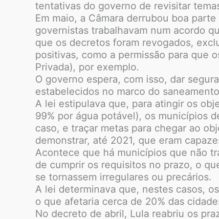
tentativas do governo de revisitar temas
Em maio, a Câmara derrubou boa parte d
governistas trabalhavam num acordo que
que os decretos foram revogados, exclu
positivas, como a permissão para que 
Privada), por exemplo.
O governo espera, com isso, dar segura
estabelecidos no marco do saneamento
A lei estipulava que, para atingir os o
99% por água potável), os municípios de
caso, e traçar metas para chegar ao ob
demonstrar, até 2021, que eram capaze
Acontece que há municípios que não t
de cumprir os requisitos no prazo, o q
se tornassem irregulares ou precários.
A lei determinava que, nestes casos, o
o que afetaria cerca de 20% das cidades
No decreto de abril, Lula reabriu os p