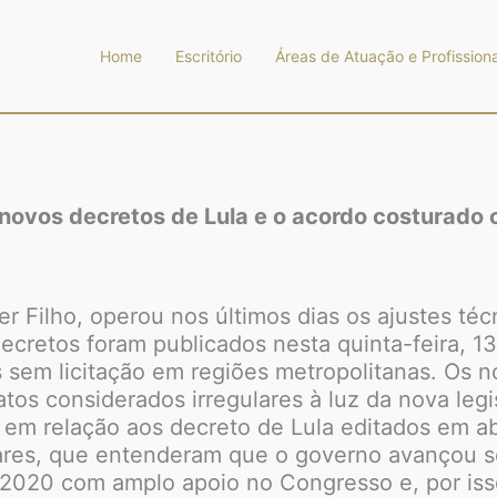
Home
Escritório
Áreas de Atuação e Profissiona
novos decretos de Lula e o acordo costurado
r Filho, operou nos últimos dias os ajustes téc
cretos foram publicados nesta quinta-feira, 1
s sem licitação em regiões metropolitanas. Os 
atos considerados irregulares à luz da nova leg
m relação aos decreto de Lula editados em ab
ares, que entenderam que o governo avançou so
020 com amplo apoio no Congresso e, por isso