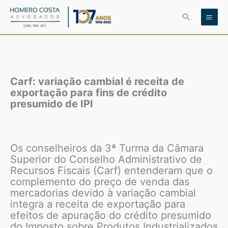
Ir
Pesquisar
para
o
conteúdo
Carf: variação cambial é receita de
exportação para fins de crédito
presumido de IPI
Os conselheiros da 3ª Turma da Câmara
Superior do Conselho Administrativo de
Recursos Fiscais (Carf) entenderam que o
complemento do preço de venda das
mercadorias devido à variação cambial
integra a receita de exportação para
efeitos de apuração do crédito presumido
do Imposto sobre Produtos Industrializados