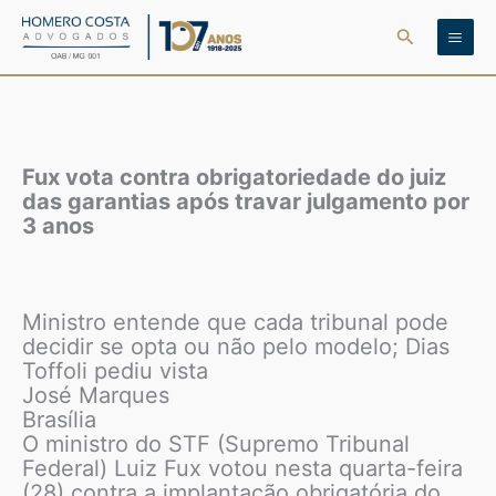
Ir
Pesquisar
para
o
conteúdo
Fux vota contra obrigatoriedade do juiz
das garantias após travar julgamento por
3 anos
Ministro entende que cada tribunal pode
decidir se opta ou não pelo modelo; Dias
Toffoli pediu vista
José Marques
Brasília
O ministro do STF (Supremo Tribunal
Federal) Luiz Fux votou nesta quarta-feira
(28) contra a implantação obrigatória do