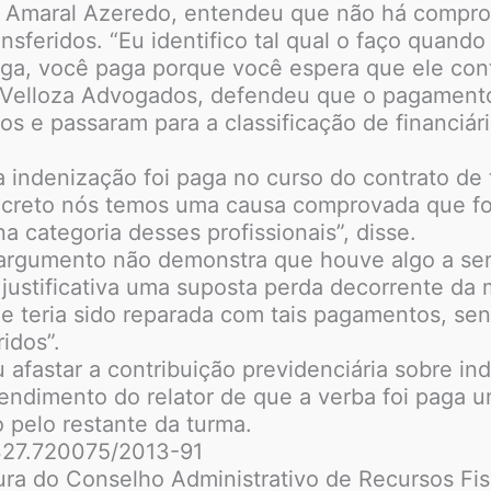
do Amaral Azeredo, entendeu que não há comprov
nsferidos. “Eu identifico tal qual o faço quan
a, você paga porque você espera que ele conti
 Velloza Advogados, defendeu que o pagamento
ios e passaram para a classificação de financi
ndenização foi paga no curso do contrato de tr
creto nós temos uma causa comprovada que foi
categoria desses profissionais”, disse.
 argumento não demonstra que houve algo a se
justificativa uma suposta perda decorrente da 
e teria sido reparada com tais pagamentos, send
idos”.
afastar a contribuição previdenciária sobre in
endimento do relator de que a verba foi paga 
 pelo restante da turma.
327.720075/2013-91
ura do Conselho Administrativo de Recursos Fis