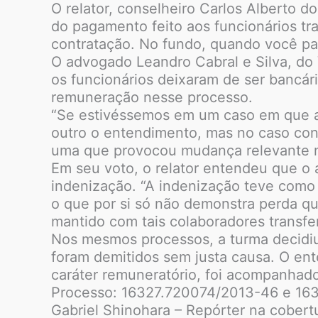
O relator, conselheiro Carlos Alberto 
do pagamento feito aos funcionários tra
contratação. No fundo, quando você pag
O advogado Leandro Cabral e Silva, do
os funcionários deixaram de ser bancár
remuneração nesse processo.
“Se estivéssemos em um caso em que a i
outro o entendimento, mas no caso con
uma que provocou mudança relevante na 
Em seu voto, o relator entendeu que o
indenização. “A indenização teve como 
o que por si só não demonstra perda qu
mantido com tais colaboradores transfer
Nos mesmos processos, a turma decidiu 
foram demitidos sem justa causa. O ent
caráter remuneratório, foi acompanhado
Processo: 16327.720074/2013-46 e 16
Gabriel Shinohara – Repórter na cobert