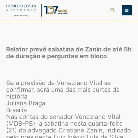
Ir
Pesquisar
para
o
conteúdo
Relator prevê sabatina de Zanin de até 5h
de duração e perguntas em bloco
Se a previsão de Veneziano Vital se
confirmar, será uma das mais curtas da
história
Juliana Braga
Brasília
Nas contas do senador Veneziano Vital
(MDB-PB), a sabatina nesta quarta-feira
(21) do advogado Cristiano Zanin, indicado
pelo presidente Luiz Inácio Lula da Silva