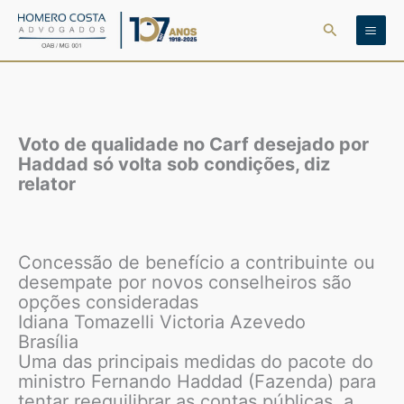
Ir
Pesquisar
para
o
conteúdo
Voto de qualidade no Carf desejado por
Haddad só volta sob condições, diz
relator
Concessão de benefício a contribuinte ou
desempate por novos conselheiros são
opções consideradas
Idiana Tomazelli Victoria Azevedo
Brasília
Uma das principais medidas do pacote do
ministro Fernando Haddad (Fazenda) para
tentar reequilibrar as contas públicas, a