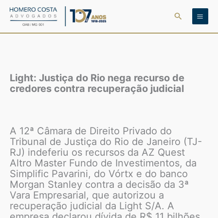
Ir
Pesquisar
para
o
conteúdo
Light: Justiça do Rio nega recurso de
credores contra recuperação judicial
A 12ª Câmara de Direito Privado do
Tribunal de Justiça do Rio de Janeiro (TJ-
RJ) indeferiu os recursos da AZ Quest
Altro Master Fundo de Investimentos, da
Simplific Pavarini, do Vórtx e do banco
Morgan Stanley contra a decisão da 3ª
Vara Empresarial, que autorizou a
recuperação judicial da Light S/A. A
empresa declarou dívida de R$ 11 bilhões.