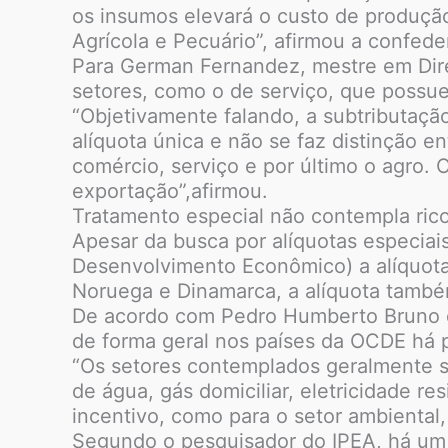
os insumos elevará o custo de produçã
Agrícola e Pecuário”, afirmou a confede
Para German Fernandez, mestre em Direi
setores, como o de serviço, que possu
“Objetivamente falando, a subtributação
alíquota única e não se faz distinção e
comércio, serviço e por último o agro. 
exportação”,afirmou.
Tratamento especial não contempla ri
Apesar da busca por alíquotas especiai
Desenvolvimento Econômico) a alíquot
Noruega e Dinamarca, a alíquota tamb
De acordo com Pedro Humberto Bruno de
de forma geral nos países da OCDE há 
“Os setores contemplados geralmente s
de água, gás domiciliar, eletricidade r
incentivo, como para o setor ambiental,
Segundo o pesquisador do IPEA, há um r