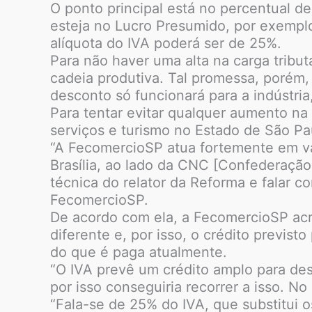
O ponto principal está no percentual d
esteja no Lucro Presumido, por exemplo
alíquota do IVA poderá ser de 25%.
Para não haver uma alta na carga trib
cadeia produtiva. Tal promessa, porém
desconto só funcionará para a indústria
Para tentar evitar qualquer aumento na
serviços e turismo no Estado de São Pa
“A FecomercioSP atua fortemente em vá
Brasília, ao lado da CNC [Confederação
técnica do relator da Reforma e falar c
FecomercioSP.
De acordo com ela, a FecomercioSP acr
diferente e, por isso, o crédito previst
do que é paga atualmente.
“O IVA prevê um crédito amplo para des
por isso conseguiria recorrer a isso. N
“Fala-se de 25% do IVA, que substitui 