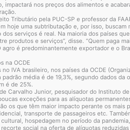
o, impactará nos preços dos alimentos e acabar
ração.
to Tributário pela PUC-SP e professor da FAAP
em hoje uma subtributação e, por isso, buscam 
 dos serviços é real. Na maioria dos países qu
ntre produtos e serviços”, disse. “Quem paga ma
O agro é predominantemente exportador e o Brasi
cos na OCDE
s no IVA brasileiro, nos países da OCDE (Organ
a padrão média é de 19,3%, segundo dados da o
ém é de 25%.
 Carvalho Junior, pesquisador do Instituto de
poucas exceções para as alíquotas permanentes
ão os que têm maior impacto perante os mais 
esidencial, transporte de passageiros etc. Tamb
 cultural, hospedagem no período da pandemia, 
ecorte social na oferta de alíquotas reduzida