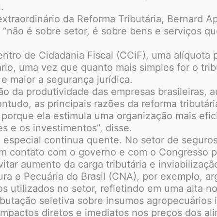
.
extraordinário da Reforma Tributária, Bernard A
 “não é sobre setor, é sobre bens e serviços 
ro de Cidadania Fiscal (CCiF), uma alíquota p
tário, uma vez que quanto mais simples for o t
o e maior a segurança jurídica.
ão da produtividade das empresas brasileiras, 
tudo, as principais razões da reforma tributári
porque ela estimula uma organização mais efici
 e os investimentos”, disse.
 especial continua quente. No setor de seguro
m contato com o governo e com o Congresso pa
itar aumento da carga tributária e inviabilizaçã
ura e Pecuária do Brasil (CNA), por exemplo, a
 utilizados no setor, refletindo em uma alta n
ributação seletiva sobre insumos agropecuários 
 impactos diretos e imediatos nos preços dos al