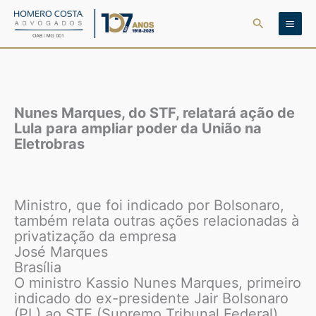
Ir
Pesquisar
para
o
conteúdo
Nunes Marques, do STF, relatará ação de
Lula para ampliar poder da União na
Eletrobras
Ministro, que foi indicado por Bolsonaro,
também relata outras ações relacionadas à
privatização da empresa
José Marques
Brasília
O ministro Kassio Nunes Marques, primeiro
indicado do ex-presidente Jair Bolsonaro
(PL) ao STF (Supremo Tribunal Federal),