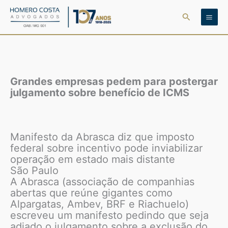
Ir
Pesquisar
para
o
conteúdo
Grandes empresas pedem para postergar
julgamento sobre benefício de ICMS
Manifesto da Abrasca diz que imposto
federal sobre incentivo pode inviabilizar
operação em estado mais distante
São Paulo
A Abrasca (associação de companhias
abertas que reúne gigantes como
Alpargatas, Ambev, BRF e Riachuelo)
escreveu um manifesto pedindo que seja
adiado o julgamento sobre a exclusão do