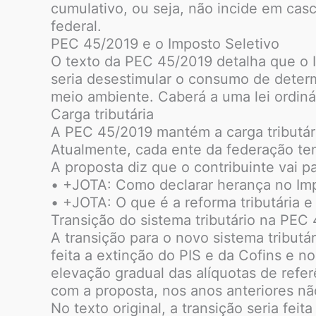
cumulativo, ou seja, não incide em cas
federal.
PEC 45/2019 e o Imposto Seletivo
O texto da PEC 45/2019 detalha que o Im
seria desestimular o consumo de determ
meio ambiente. Caberá a uma lei ordinári
Carga tributária
A PEC 45/2019 mantém a carga tributári
Atualmente, cada ente da federação tem 
A proposta diz que o contribuinte vai 
• +JOTA: Como declarar herança no Im
• +JOTA: O que é a reforma tributária 
Transição do sistema tributário na PEC
A transição para o novo sistema tributá
feita a extinção do PIS e da Cofins e n
elevação gradual das alíquotas de refer
com a proposta, nos anos anteriores nã
No texto original, a transição seria fe