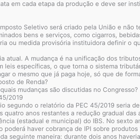
cata em cada etapa da produção e deve ser inst
posto Seletivo será criado pela União e não ter
inados bens e serviços, como cigarros, bebidas 
a ou medida provisória instituidora definir o qu
a atual. A mudança é na unificação dos tributo
leis específicas, o que torna o sistema tributá
pagar o mesmo que já paga hoje, só que de form
posto de Renda?
e quais mudanças são discutidas no Congresso?
 45/2019
rio segundo o relatório da PEC 45/2019 seria de
os quatro anos restantes a redução gradual das
ência (estadual e municipal) do IBS. No sexto a
o poderá haver cobrança de IPI sobre produtos 
ita da seguinte maneira: durante dois anos haver