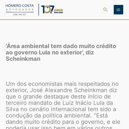
Ir
Pesquisar
para
o
conteúdo
‘Área ambiental tem dado muito crédito
ao governo Lula no exterior’, diz
Scheinkman
Um dos economistas mais respeitados no
exterior, José Alexandre Scheinkman diz
que o grande destaque deste início de
terceiro mandato de Luiz Inácio Lula da
Silva no cenário internacional tem sido a
condução da política ambiental. “Está
dando muito crédito para o governo, e ele
poderia usar isso bem em vários outros