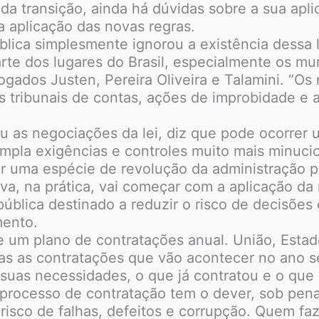
 da transição, ainda há dúvidas sobre a sua apl
 aplicação das novas regras.
lica simplesmente ignorou a existência dessa l
arte dos lugares do Brasil, especialmente os mu
vogados Justen, Pereira Oliveira e Talamini. “O
s tribunais de contas, ações de improbidade e 
u as negociações da lei, diz que pode ocorrer 
empla exigências e controles muito mais minuci
r uma espécie de revolução da administração p
iva, na prática, vai começar com a aplicação da 
lica destinado a reduzir o risco de decisões 
mento.
de um plano de contratações anual. União, Estad
as as contratações que vão acontecer no ano s
suas necessidades, o que já contratou e o que 
o processo de contratação tem o dever, sob pena
risco de falhas, defeitos e corrupção. Quem fa