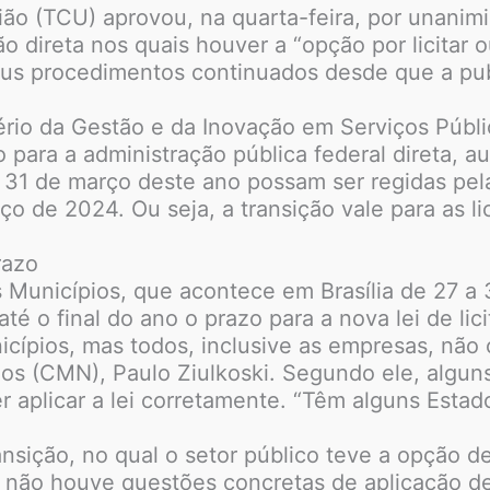
ião (TCU) aprovou, na quarta-feira, por unani
ão direta nos quais houver a “opção por licitar 
us procedimentos continuados desde que a publi
ério da Gestão e da Inovação em Serviços Públi
ara a administração pública federal direta, au
té 31 de março deste ano possam ser regidas pela
ço de 2024. Ou seja, a transição vale para as li
razo
 Municípios, que acontece em Brasília de 27 a 
até o final do ano o prazo para a nova lei de lic
cípios, mas todos, inclusive as empresas, não 
os (CMN), Paulo Ziulkoski. Segundo ele, algu
r aplicar a lei corretamente. “Têm alguns Est
nsição, no qual o setor público teve a opção de 
 não houve questões concretas de aplicação de