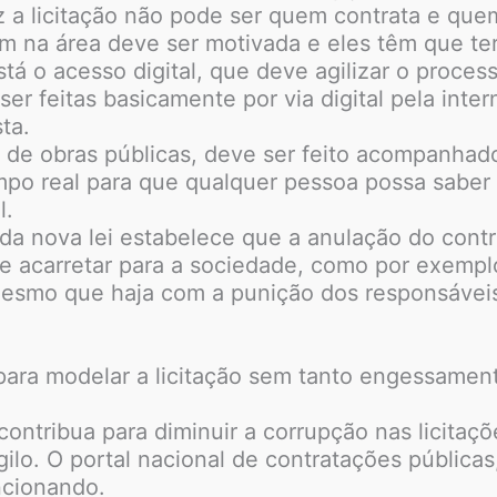
 a licitação não pode ser quem contrata e quem
m na área deve ser motivada e eles têm que ter
stá o acesso digital, que deve agilizar o proce
r feitas basicamente por via digital pela intern
sta.
 de obras públicas, deve ser feito acompanha
tempo real para que qualquer pessoa possa sab
l.
a nova lei estabelece que a anulação do contr
e acarretar para a sociedade, como por exempl
 mesmo que haja com a punição dos responsávei
 para modelar a licitação sem tanto engessamen
ontribua para diminuir a corrupção nas licitaç
gilo. O portal nacional de contratações públi
ncionando.