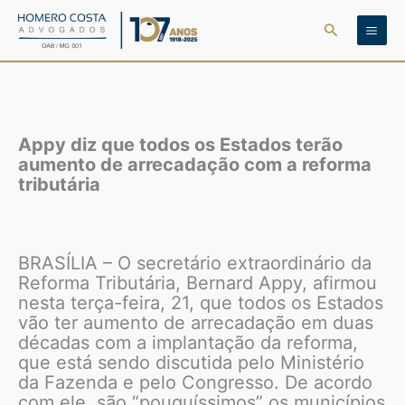
Ir
Pesquisar
para
o
conteúdo
Appy diz que todos os Estados terão
aumento de arrecadação com a reforma
tributária
BRASÍLIA – O secretário extraordinário da
Reforma Tributária, Bernard Appy, afirmou
nesta terça-feira, 21, que todos os Estados
vão ter aumento de arrecadação em duas
décadas com a implantação da reforma,
que está sendo discutida pelo Ministério
da Fazenda e pelo Congresso. De acordo
com ele, são “pouquíssimos” os municípios