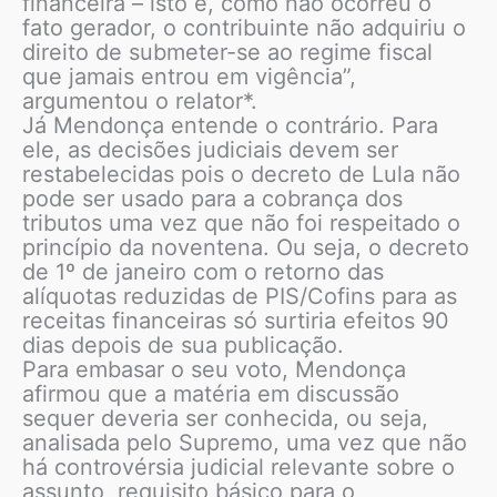
financeira – isto é, como não ocorreu o
fato gerador, o contribuinte não adquiriu o
direito de submeter-se ao regime fiscal
que jamais entrou em vigência”,
argumentou o relator*.
Já Mendonça entende o contrário. Para
ele, as decisões judiciais devem ser
restabelecidas pois o decreto de Lula não
pode ser usado para a cobrança dos
tributos uma vez que não foi respeitado o
princípio da noventena. Ou seja, o decreto
de 1º de janeiro com o retorno das
alíquotas reduzidas de PIS/Cofins para as
receitas financeiras só surtiria efeitos 90
dias depois de sua publicação.
Para embasar o seu voto, Mendonça
afirmou que a matéria em discussão
sequer deveria ser conhecida, ou seja,
analisada pelo Supremo, uma vez que não
há controvérsia judicial relevante sobre o
assunto, requisito básico para o