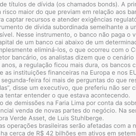
de títulos de dívida (os chamados bonds). A pr
 risco maior do que previam em relação aos ba
ra captar recursos e atender exigências regulat
nstrumento de dívida subordinada semelhante a 
ível. Nesse instrumento, o banco não paga o va
pital de um banco cai abaixo de um determinad
mplesmente eliminá-los, o que ocorreu com o Cr
r bancário, os analistas dizem que o cenário a
 anos, a regulação ficou mais dura, os bancos 
e as instituições financeiras na Europa e nos 
a segunda-feira foi mais de perguntas do que r
as”, disse um executivo, que preferiu não ser c
ara tentar entender o que estava acontecendo.
co de demissões na Faria Lima por conta da so
encial venda de novas partes do negócio. Na s
ora Verde Asset, de Luis Stuhlberge.
s operações brasileiras serão afetadas com a 
inha cerca de R$ 42 bilhões em ativos em sete