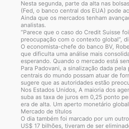
Nesta segunda, parte da alta nas bolsas
(Fed, o banco central dos EUA) pode a
Ainda que os mercados tenham avançad
analistas.
“Parece que o caso do Credit Suisse f
preocupação com o contexto global”, di
O economista-chefe do banco BV, Rober
que dificulta uma análise mais consol
esperando. Quando o mercado está sem 
Para Padovani, a sinalização dada pela
centrais do mundo possam atuar de form
sugere que as autoridades estão preoc
Nos Estados Unidos, A maioria dos age
suba as taxa de juros em 0,25 ponto per
era de alta. Um aperto monetário glob
Mercado de títulos
O dia também foi marcado por um outro 
US$ 17 bilhões, tiveram de ser elimina