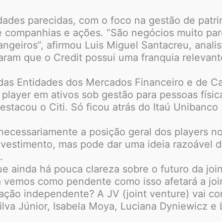
vidades parecidas, com o foco na gestão de pat
de companhias e ações. “São negócios muito pa
eiros”, afirmou Luis Miguel Santacreu, analist
acaram que o Credit possui uma franquia relevan
das Entidades dos Mercados Financeiro e de Ca
or player em ativos sob gestão para pessoas fís
destacou o Citi. Só ficou atrás do Itaú Unibanco
necessariamente a posição geral dos players n
investimento, mas pode dar uma ideia razoável 
.
e ainda há pouca clareza sobre o futuro da joi
a vemos como pendente como isso afetará a join
ção independente? A JV (joint venture) vai comp
Silva Júnior, Isabela Moya, Luciana Dyniewicz e 