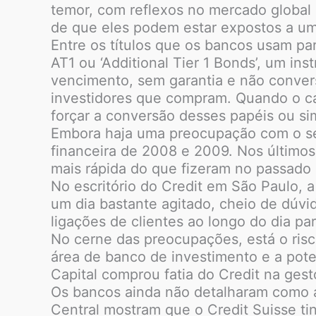
temor, com reflexos no mercado global 
de que eles podem estar expostos a um
Entre os títulos que os bancos usam pa
AT1 ou ‘Additional Tier 1 Bonds’, um i
vencimento, sem garantia e não convers
investidores que compram. Quando o ca
forçar a conversão desses papéis ou si
Embora haja uma preocupação com o seto
financeira de 2008 e 2009. Nos últimos
mais rápida do que fizeram no passado 
No escritório do Credit em São Paulo, 
um dia bastante agitado, cheio de dúvid
ligações de clientes ao longo do dia p
No cerne das preocupações, está o ris
área de banco de investimento e a pot
Capital comprou fatia do Credit na gest
Os bancos ainda não detalharam como a
Central mostram que o Credit Suisse t