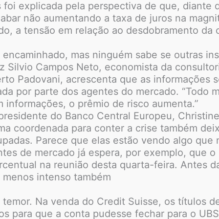
 foi explicada pela perspectiva de que, diante 
cabar não aumentando a taxa de juros na magnit
o, a tensão em relação ao desdobramento da 
oi encaminhado, mas ninguém sabe se outras in
z Silvio Campos Neto, economista da consultor
to Padovani, acrescenta que as informações so
idada por parte dos agentes do mercado. “Todo
informações, o prêmio de risco aumenta.”
 presidente do Banco Central Europeu, Christin
a coordenada para conter a crise também deixa
upadas. Parece que elas estão vendo algo que 
ntes de mercado já espera, por exemplo, que o
centual na reunião desta quarta-feira. Antes da 
al menos intenso também
temor. Na venda do Credit Suisse, os títulos 
dos para que a conta pudesse fechar para o UB