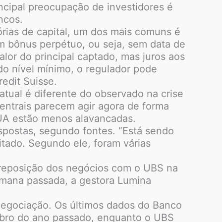
incipal preocupação de investidores é
ncos.
órias de capital, um dos mais comuns é
um bônus perpétuo, ou seja, sem data de
lor do principal captado, mas juros aos
o nível mínimo, o regulador pode
edit Suisse.
tual é diferente do observado na crise
centrais parecem agir agora de forma
EUA estão menos alavancadas.
espostas, segundo fontes. “Está sendo
itado. Segundo ele, foram várias
breposição dos negócios com o UBS na
emana passada, a gestora Lumina
negociação. Os últimos dados do Banco
mbro do ano passado, enquanto o UBS