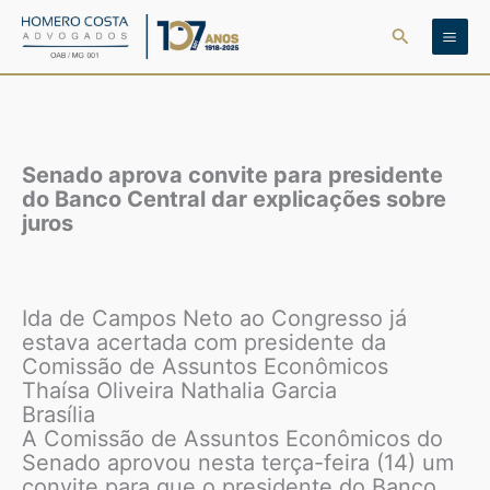
Ir
Pesquisar
para
o
conteúdo
Senado aprova convite para presidente
do Banco Central dar explicações sobre
juros
Ida de Campos Neto ao Congresso já
estava acertada com presidente da
Comissão de Assuntos Econômicos
Thaísa Oliveira Nathalia Garcia
Brasília
A Comissão de Assuntos Econômicos do
Senado aprovou nesta terça-feira (14) um
convite para que o presidente do Banco