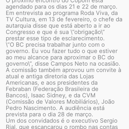
O próximo encontro do Copom está
agendado para os dias 21 e 22 de março.
Em entrevista ao programa Roda Viva, da
TV Cultura, em 13 de fevereiro, o chefe da
autarquia disse que está aberto a ir ao
Congresso e que é sua \”obrigação\”
prestar esse tipo de esclarecimento.
\”O BC precisa trabalhar junto com o
governo. Eu vou fazer tudo o que estiver
ao meu alcance para aproximar o BC do
governo\”, disse Campos Neto na ocasião.
A comissão também aprovou um convite à
atual e antiga diretoria das Lojas
Americanas, e aos presidentes da
Febraban (Federação Brasileira de
Bancos), Isaac Sidney, e da CVM
(Comissão de Valores Mobiliários), João
Pedro Nascimento. A audiência está
prevista para o dia 28 de março.
Um dos convidados é o executivo Sergio
Rial, que escancarou o rombo nas contas