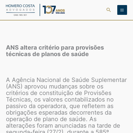
Ir
Pesquisar
para
o
conteúdo
ANS altera critério para provisões
técnicas de planos de saúde
A Agência Nacional de Saúde Suplementar
(ANS) aprovou mudanças sobre os
critérios de constituição de Provisões
Técnicas, os valores contabilizados no
passivo da operadora, que refletem as
obrigações esperadas decorrentes da
operação de plano de saúde. As
alterações foram anunciadas na tarde de
segunda-feira (27/2), durante a 585º