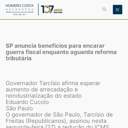
Ir
Pesquisar
para
o
conteúdo
SP anuncia benefícios para encarar
guerra fiscal enquanto aguarda reforma
tributária
Governador Tarcísio afirma esperar
aumento de arrecadação e
reindustrialização do estado
Eduardo Cucolo
São Paulo
O governador de São Paulo, Tarcísio de
Freitas (Republicanos), assinou nesta
segunda-feira (27) a redução do ICMS