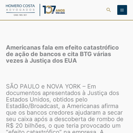
Ir
Pesquisar
para
o
conteúdo
Americanas fala em efeito catastrófico
de ação de bancos e cita BTG várias
vezes à Justiça dos EUA
SÃO PAULO e NOVA YORK – Em
documentos apresentados à Justiça dos
Estados Unidos, obtidos pelo
Estadão/Broadcast, a Americanas afirma
que os bancos credores ajudaram a secar
seu caixa após a descoberta de rombo de
R$ 20 bilhões, o que teria provocado um
“efeito catastrófico” na empresa. A