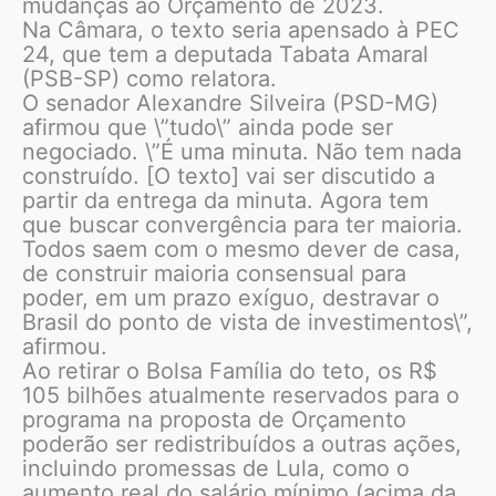
mudanças ao Orçamento de 2023.
Na Câmara, o texto seria apensado à PEC
24, que tem a deputada Tabata Amaral
(PSB-SP) como relatora.
O senador Alexandre Silveira (PSD-MG)
afirmou que \”tudo\” ainda pode ser
negociado. \”É uma minuta. Não tem nada
construído. [O texto] vai ser discutido a
partir da entrega da minuta. Agora tem
que buscar convergência para ter maioria.
Todos saem com o mesmo dever de casa,
de construir maioria consensual para
poder, em um prazo exíguo, destravar o
Brasil do ponto de vista de investimentos\”,
afirmou.
Ao retirar o Bolsa Família do teto, os R$
105 bilhões atualmente reservados para o
programa na proposta de Orçamento
poderão ser redistribuídos a outras ações,
incluindo promessas de Lula, como o
aumento real do salário mínimo (acima da