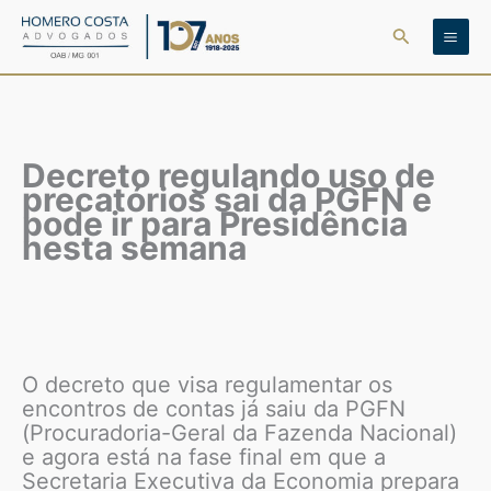
Ir
Pesquisar
para
o
conteúdo
Decreto regulando uso de
precatórios sai da PGFN e
pode ir para Presidência
nesta semana
O decreto que visa regulamentar os
encontros de contas já saiu da PGFN
(Procuradoria-Geral da Fazenda Nacional)
e agora está na fase final em que a
Secretaria Executiva da Economia prepara