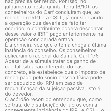
não precisa ser retido. Por isso, no
julgamento nesta quinta-feira (6/10), os
conselheiros do Carf concluíram que, ao
recolher o IRPJ e a CSLL, já considerando
a operação que deveria de fato ter
ocorrido, o contribuinte poderá descontar
desse valor o IRRF pago anteriormente na
operação considerada errada.
É a primeira vez que o tema chega à última
instância do conselho. Os conselheiros
aplicaram o racional da Súmula Carf 176.
Apesar de a súmula tratar de ganho de
capital, situação diferente do caso
concreto, ela estabelece que o imposto de
renda pago pelo sócio pessoa física pode
ser deduzido do IRPJ em caso de
requalificação da sujeição passiva, isto é,
do devedor.
O acórdão recorrido entendeu que, como
se trata de distribuição de lucros com a
consequente incidência do IRPJ e CSLL, o