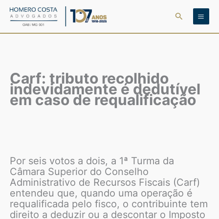
Ir
Pesquisar
para
o
conteúdo
Carf: tributo recolhido
indevidamente é dedutível
em caso de requalificação
Por seis votos a dois, a 1ª Turma da
Câmara Superior do Conselho
Administrativo de Recursos Fiscais (Carf)
entendeu que, quando uma operação é
requalificada pelo fisco, o contribuinte tem
direito a deduzir ou a descontar o Imposto