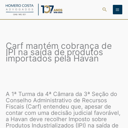
Ir
Pesquisar
para
o
conteúdo
Carf mantém cobrança de
IPI na saída de produtos
importados pela Havan
A 1ª Turma da 4ª Câmara da 3ª Seção do
Conselho Administrativo de Recursos
Fiscais (Carf) entendeu que, apesar de
contar com uma decisão judicial favorável,
a Havan deve recolher Imposto sobre
Produtos Industrializados (IPI) na saída de