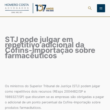
Ir
Pesquisar
para
o
conteúdo
STJ pode julgar em
repetitivo adicional da
Cofins-Importação sobre
farmacêuticos
Os ministros do Superior Tribunal de Justiça (STJ) podem julgar
como repetitivos dois recursos (REsps 2004482/SP e
1989327/SP) que discutem se as empresas são obrigadas a pagar
o adicional de um ponto percentual da Cofins-Importação sobre
produtos farmacêuticos.