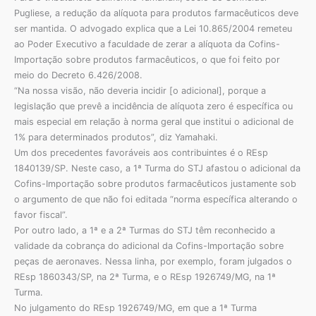
Pugliese, a redução da alíquota para produtos farmacêuticos deve
ser mantida. O advogado explica que a Lei 10.865/2004 remeteu
ao Poder Executivo a faculdade de zerar a alíquota da Cofins-
Importação sobre produtos farmacêuticos, o que foi feito por
meio do Decreto 6.426/2008.
“Na nossa visão, não deveria incidir [o adicional], porque a
legislação que prevê a incidência de alíquota zero é específica ou
mais especial em relação à norma geral que institui o adicional de
1% para determinados produtos”, diz Yamahaki.
Um dos precedentes favoráveis aos contribuintes é o REsp
1840139/SP. Neste caso, a 1ª Turma do STJ afastou o adicional da
Cofins-Importação sobre produtos farmacêuticos justamente sob
o argumento de que não foi editada “norma específica alterando o
favor fiscal”.
Por outro lado, a 1ª e a 2ª Turmas do STJ têm reconhecido a
validade da cobrança do adicional da Cofins-Importação sobre
peças de aeronaves. Nessa linha, por exemplo, foram julgados o
REsp 1860343/SP, na 2ª Turma, e o REsp 1926749/MG, na 1ª
Turma.
No julgamento do REsp 1926749/MG, em que a 1ª Turma