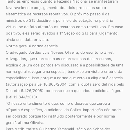
Tanto as empresas quanto a Fazenda Nacional se manifestaram
favoravelmente ao julgamento dos dois processos sob a
sistemática de recursos repetitivos. O próximo passo é os
ministros do STJ decidirem, por meio de votação no plenário
virtual, se de fato afetarão os recursos como repetitivos. Em caso
positivo, eles serão levados à 1ª Seção do STJ para julgamento,
ainda sem data prevista.
Norma geral X norma especial
O advogado Jordão Luís Novaes Oliveira, do escritório Zilveti
Advogados, que representa as empresas nos dois recursos,
explica que um dos pontos em discussão é a possibilidade de uma
norma geral revogar uma especial, tendo-se em vista o critério da
especialidade. Isso porque a norma que zerou a alíquota é especial
(autorização pela Lei 10.865/2004, com alíquota zero definida pelo
Decreto 6.426/2008), ao passo que a que criou o adicional é geral
(Lei 12.844/2013).
“O nosso entendimento é que, como o decreto que zerou a
alíquota é específico, o adicional da Cofins-Importação não pode
ser cobrado porque foi instituído posteriormente e por norma
geral”, afirma Oliveira.
Para o tributarista Guilherme Yamahaki, sócio do Schneider