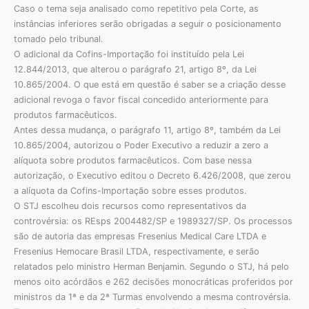
Caso o tema seja analisado como repetitivo pela Corte, as
instâncias inferiores serão obrigadas a seguir o posicionamento
tomado pelo tribunal.
O adicional da Cofins-Importação foi instituído pela Lei
12.844/2013, que alterou o parágrafo 21, artigo 8º, da Lei
10.865/2004. O que está em questão é saber se a criação desse
adicional revoga o favor fiscal concedido anteriormente para
produtos farmacêuticos.
Antes dessa mudança, o parágrafo 11, artigo 8º, também da Lei
10.865/2004, autorizou o Poder Executivo a reduzir a zero a
alíquota sobre produtos farmacêuticos. Com base nessa
autorização, o Executivo editou o Decreto 6.426/2008, que zerou
a alíquota da Cofins-Importação sobre esses produtos.
O STJ escolheu dois recursos como representativos da
controvérsia: os REsps 2004482/SP e 1989327/SP. Os processos
são de autoria das empresas Fresenius Medical Care LTDA e
Fresenius Hemocare Brasil LTDA, respectivamente, e serão
relatados pelo ministro Herman Benjamin. Segundo o STJ, há pelo
menos oito acórdãos e 262 decisões monocráticas proferidos por
ministros da 1ª e da 2ª Turmas envolvendo a mesma controvérsia.