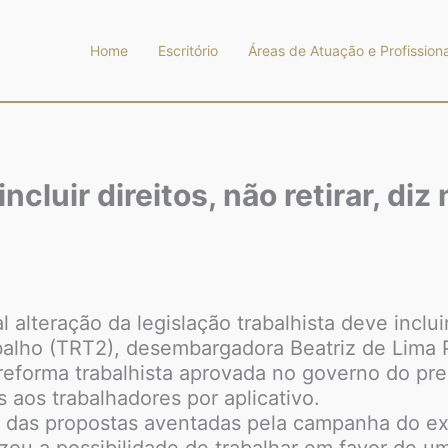
Home
Escritório
Áreas de Atuação e Profissiona
ncluir direitos, não retirar, d
lteração da legislação trabalhista deve incluir,
abalho (TRT2), desembargadora Beatriz de Lima 
 reforma trabalhista aprovada no governo do pr
s aos trabalhadores por aplicativo.
ma das propostas aventadas pela campanha do ex
alizou a possibilidade de trabalhar em favor de