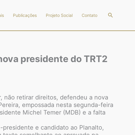
Pesquisar
is
Publicações
Projeto Social
Contato
iz nova presidente do TRT2
 não retirar direitos, defendeu a nova
Pereira, empossada nesta segunda-feira
esidente Michel Temer (MDB) e a falta
-presidente e candidato ao Planalto,
 um texto semelhante ao aprovado na