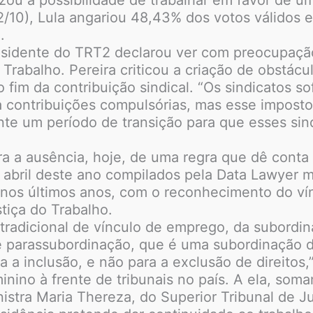
10), Lula angariou 48,43% dos votos válidos e 
.
presidente do TRT2 declarou ver com preocupação 
Trabalho. Pereira criticou a criação de obstácu
o fim da contribuição sindical. “Os sindicatos 
a contribuições compulsórias, mas esse imposto
ante um período de transição para que esses sin
 a ausência, hoje, de uma regra que dê conta d
e abril deste ano compilados pela Data Lawyer
u nos últimos anos, com o reconhecimento do v
tiça do Trabalho.
tradicional de vínculo de emprego, da subordin
 parassubordinação, que é uma subordinação di
a a inclusão, e não para a exclusão de direitos,
ino à frente de tribunais no país. A ela, soma
istra Maria Thereza, do Superior Tribunal de Ju