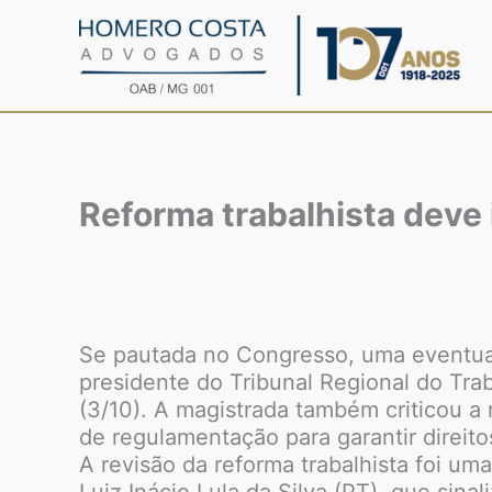
Ir
para
o
conteúdo
Reforma trabalhista deve i
Se pautada no Congresso, uma eventual a
presidente do Tribunal Regional do Tr
(3/10). A magistrada também criticou a
de regulamentação para garantir direito
A revisão da reforma trabalhista foi u
Luiz Inácio Lula da Silva (PT), que sin