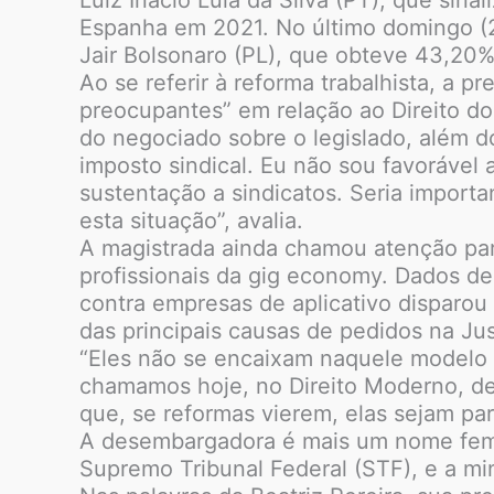
Espanha em 2021. No último domingo (2/
Jair Bolsonaro (PL), que obteve 43,20%
Ao se referir à reforma trabalhista, a 
preocupantes” em relação ao Direito do 
do negociado sobre o legislado, além d
imposto sindical. Eu não sou favorável 
sustentação a sindicatos. Seria import
esta situação”, avalia.
A magistrada ainda chamou atenção para
profissionais da gig economy. Dados d
contra empresas de aplicativo disparo
das principais causas de pedidos na Jus
“Eles não se encaixam naquele modelo 
chamamos hoje, no Direito Moderno, de
que, se reformas vierem, elas sejam par
A desembargadora é mais um nome femin
Supremo Tribunal Federal (STF), e a min