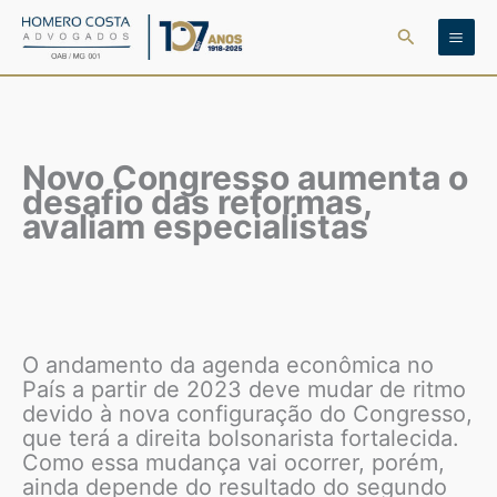
Ir
Pesquisar
para
o
conteúdo
Novo Congresso aumenta o
desafio das reformas,
avaliam especialistas
O andamento da agenda econômica no
País a partir de 2023 deve mudar de ritmo
devido à nova configuração do Congresso,
que terá a direita bolsonarista fortalecida.
Como essa mudança vai ocorrer, porém,
ainda depende do resultado do segundo