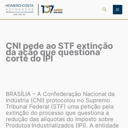
Ir
Pesquisar
para
o
conteúdo
CNI pede ao STF extinção
da ação que questiona
corte do IPI
BRASÍLIA – A Confederação Nacional da
Indústria (CNI) protocolou no Supremo
Tribunal Federal (STF) uma petição pela
extinção do processo que questiona a
redução das alíquotas do Imposto sobre
Produtos Industrializados (IPI). A entidade