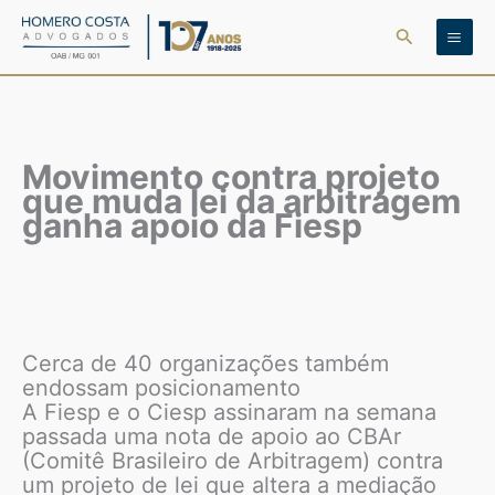
Ir
Pesquisar
para
o
conteúdo
Movimento contra projeto
que muda lei da arbitragem
ganha apoio da Fiesp
Cerca de 40 organizações também
endossam posicionamento
A Fiesp e o Ciesp assinaram na semana
passada uma nota de apoio ao CBAr
(Comitê Brasileiro de Arbitragem) contra
um projeto de lei que altera a mediação