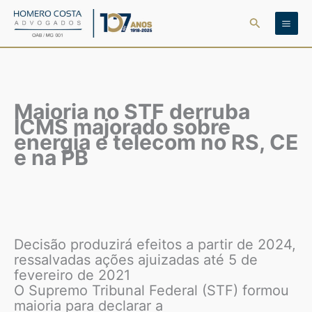
Ir
Pesquisar
para
o
conteúdo
Maioria no STF derruba
ICMS majorado sobre
energia e telecom no RS, CE
e na PB
Decisão produzirá efeitos a partir de 2024,
ressalvadas ações ajuizadas até 5 de
fevereiro de 2021
O Supremo Tribunal Federal (STF) formou
maioria para declarar a