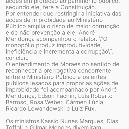
ações em proteção ao patrimônio público,
segundo ele, fere a Constituição.
Por entender que restringir a iniciativa das
ações de improbidade ao Ministério
Público amplia o risco de maior corrupção
e de não prevenção a ele, André
Mendonça acompanhou o relator. \”O
monopólio produz improdutividade,
ineficiência e incrementa a corrupção\”,
concluiu
O entendimento de Moraes no sentido de
reconhecer a prerrogativa concorrente
entre o Ministério Público e os entes
públicos lesados para propor as ações de
improbidade foi acompanhado por André
Mendonça, Edson Fachin, Luís Roberto
Barroso, Rosa Weber, Cármen Lúcia,
Ricardo Lewandowski e Luiz Fux.
Os ministros Kassio Nunes Marques, Dias
Toffoli e Gilmar Mendes divergiram