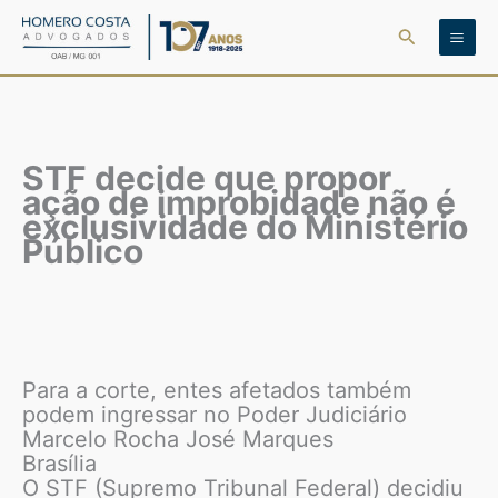
Ir
Pesquisar
para
o
conteúdo
STF decide que propor
ação de improbidade não é
exclusividade do Ministério
Público
Para a corte, entes afetados também
podem ingressar no Poder Judiciário
Marcelo Rocha José Marques
Brasília
O STF (Supremo Tribunal Federal) decidiu