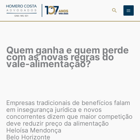
Ir
Pesquisar
para
o
conteúdo
Quem ganha e quem perde
com as novas regras do
vale-alimentação?
Empresas tradicionais de benefícios falam
em insegurança jurídica e novos
concorrentes dizem que maior competição
deve reduzir preço da alimentação
Heloísa Mendonça
Belo Horizonte