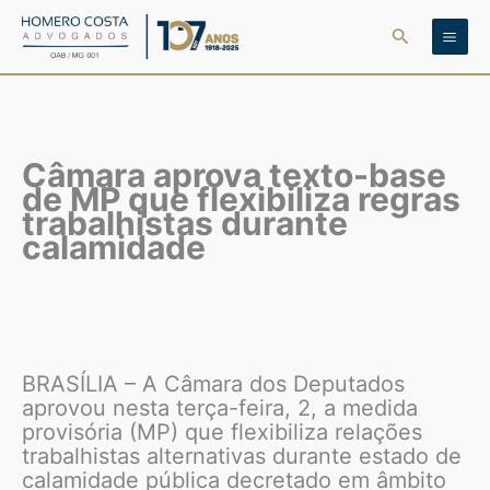
Ir
Pesquisar
para
o
conteúdo
Câmara aprova texto-base
de MP que flexibiliza regras
trabalhistas durante
calamidade
BRASÍLIA – A Câmara dos Deputados
aprovou nesta terça-feira, 2, a medida
provisória (MP) que flexibiliza relações
trabalhistas alternativas durante estado de
calamidade pública decretado em âmbito