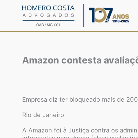
Ir
para
o
conteúdo
Amazon contesta avaliaç
Empresa diz ter bloqueado mais de 200
Rio de Janeiro
A Amazon foi à Justiça contra os admin
internautas para darem falsas avaliaçõe