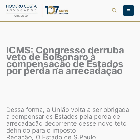
Ir
Pesquisar
para
o
conteúdo
ICMS: Congresso derruba
veto de Bolsonaro à
compensação de Estados
por perda na arrecadação
Dessa forma, a União volta a ser obrigada
a compensar os Estados pela perda de
arrecadação decorrente desse novo teto
definido para o imposto
Redação, O Estado de S.Paulo