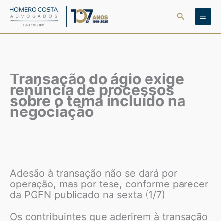
Ir
Pesquisar
para
o
conteúdo
Transação do ágio exige
renúncia de processos
sobre o tema incluído na
negociação
Adesão à transação não se dará por
operação, mas por tese, conforme parecer
da PGFN publicado na sexta (1/7)
Os contribuintes que aderirem à transação