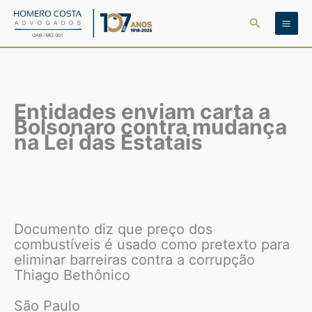
Ir
Pesquisar
para
o
conteúdo
Entidades enviam carta a
Bolsonaro contra mudança
na Lei das Estatais
Documento diz que preço dos
combustíveis é usado como pretexto para
eliminar barreiras contra a corrupção
Thiago Bethônico
São Paulo