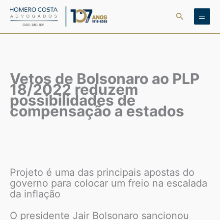
Ir
Pesquisar
para
o
conteúdo
Vetos de Bolsonaro ao PLP
18/2022 reduzem
possibilidades de
compensação a estados
Projeto é uma das principais apostas do
governo para colocar um freio na escalada
da inflação
O presidente Jair Bolsonaro sancionou