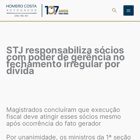
Ir
Pesquisar
para
o
conteúdo
STJ responsabiliza sócios
com poder de gerência no
fechamento irregular por
dívida
Magistrados concluíram que execução
fiscal deve atingir esses sócios mesmo
após ocorrência do fato gerador
Por unanimidade, os ministros da 1ª seção