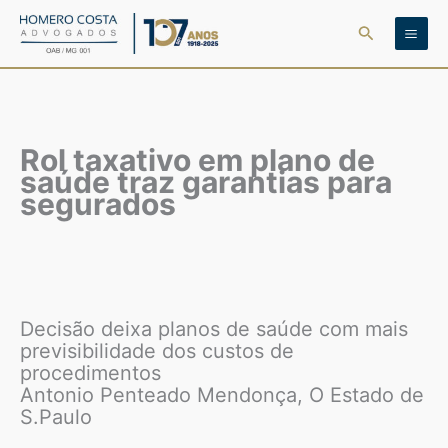
Ir
Pesquisar
para
o
conteúdo
Rol taxativo em plano de
saúde traz garantias para
segurados
Decisão deixa planos de saúde com mais
previsibilidade dos custos de
procedimentos
Antonio Penteado Mendonça, O Estado de
S.Paulo