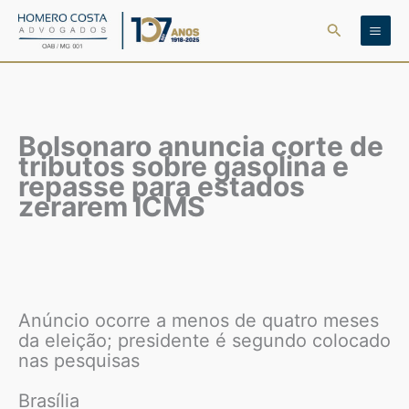
Ir
Pesquisar
para
o
conteúdo
Bolsonaro anuncia corte de
tributos sobre gasolina e
repasse para estados
zerarem ICMS
Anúncio ocorre a menos de quatro meses
da eleição; presidente é segundo colocado
nas pesquisas
Brasília