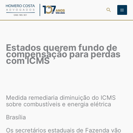
Ir
Pesquisar
para
o
conteúdo
Estados querem fundo de
compensação para perdas
com ICMS
Medida remediaria diminuição do ICMS
sobre combustíveis e energia elétrica
Brasília
Os secretários estaduais de Fazenda vão