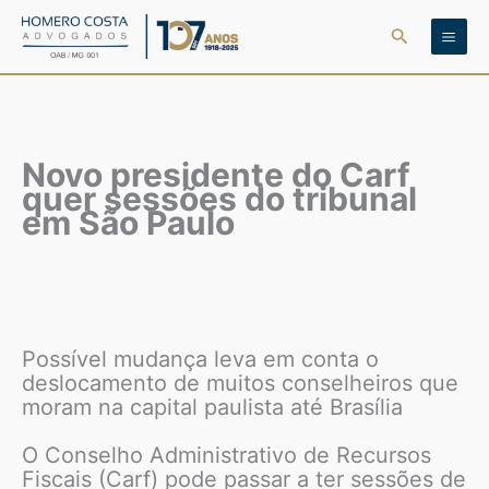
Ir
Pesquisar
para
o
conteúdo
Novo presidente do Carf
quer sessões do tribunal
em São Paulo
Possível mudança leva em conta o
deslocamento de muitos conselheiros que
moram na capital paulista até Brasília
O Conselho Administrativo de Recursos
Fiscais (Carf) pode passar a ter sessões de