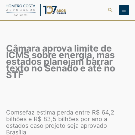
Ir
Pesquisar
para
o
conteúdo
Câmara aprova limite de
ICMS sobre energia, mas
estados planejam barrar
texto no Senado e até no
STF
Comsefaz estima perda entre R$ 64,2
bilhões e R$ 83,5 bilhões por ano a
estados caso projeto seja aprovado
Brasília