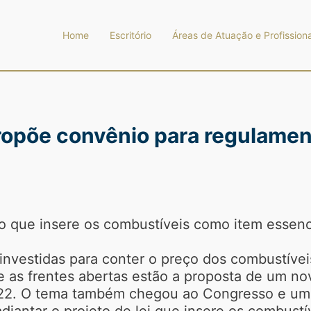
Home
Escritório
Áreas de Atuação e Profissiona
ropõe convênio para regulamen
to que insere os combustíveis como item essenc
nvestidas para conter o preço dos combustíveis
 as frentes abertas estão a proposta de um n
22. O tema também chegou ao Congresso e um 
é adiantar o projeto de lei que insere os combus