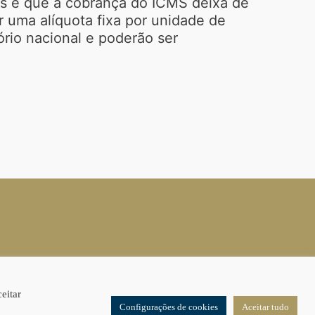
as é que a cobrança do ICMS deixa de
r uma alíquota fixa por unidade de
tório nacional e poderão ser
eitar
Configurações de cookies
Aceitar tudo