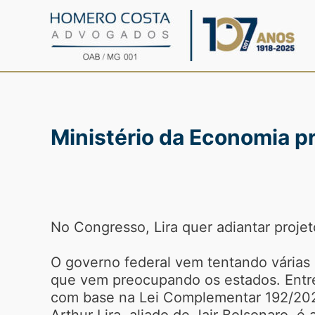
Ir
para
o
conteúdo
Ministério da Economia p
No Congresso, Lira quer adiantar proje
O governo federal vem tentando várias i
que vem preocupando os estados. Entre
com base na Lei Complementar 192/20
Arthur Lira, aliado de Jair Bolsonaro, 