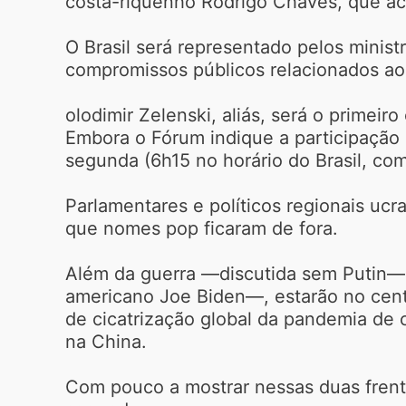
costa-riquenho Rodrigo Chaves, que ac
O Brasil será representado pelos minis
compromissos públicos relacionados ao
olodimir Zelenski, aliás, será o prime
Embora o Fórum indique a participação 
segunda (6h15 no horário do Brasil, com
Parlamentares e políticos regionais uc
que nomes pop ficaram de fora.
Além da guerra —discutida sem Putin— 
americano Joe Biden—, estarão no centr
de cicatrização global da pandemia de 
na China.
Com pouco a mostrar nessas duas frente