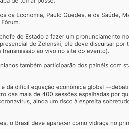
aba de tomar posse.
tros da Economia, Paulo Guedes, e da Saúde, M
 Fórum.
iro chefe de Estado a fazer um pronunciamento n
presencial de Zelenski, ele deve discursar por 
 transmissão ao vivo no site do evento).
ranianos também participarão dos painéis com 
e da difícil equação econômica global —debatid
o das mais de 400 sessões espalhadas por quat
coronavírus, ainda um risco à espreita sobretu
s, o Brasil deve aparecer como vidraça no pri