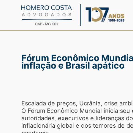
Ir
para
o
conteúdo
Fórum Econômico Mundial
inflação e Brasil apático
Escalada de preços, Ucrânia, crise am
O Fórum Econômico Mundial inicia seu 
autoridades, executivos e lideranças d
inflacionária global e dos temores de 
pandemia.