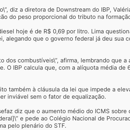
o\”, diz a diretora de Downstream do IBP, Valéri
ção do peso proporcional do tributo na formação
iesel hoje é de R$ 0,69 por litro. Lima questio
i, alegando que o governo federal já deu sua co
to dos combustíveis\”, afirma, lembrando que a
re. O IBP calcula que, com a alíquota média de 
o também à cláusula da lei que impede a eleva
r inviável sem o fator de equalização.
sefaz diz que o aumento médio do ICMS sobre o
deral]\” e pede ao Colégio Nacional de Procura
ma pelo plenário do STF.