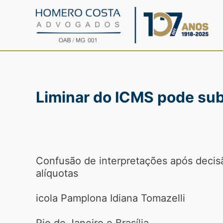
Ir
para
o
conteúdo
Liminar do ICMS pode sub
Confusão de interpretações após decis
alíquotas
icola Pamplona Idiana Tomazelli
Rio de Janeiro e Brasília