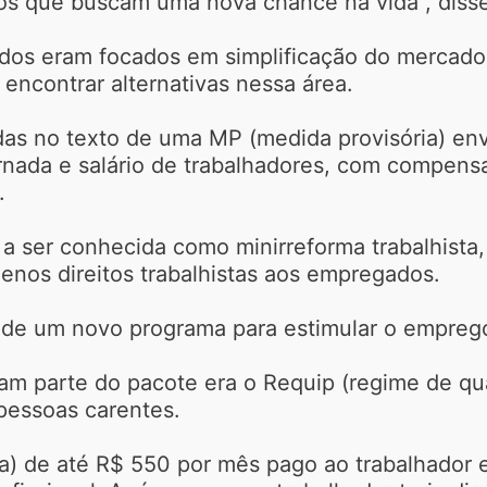
s que buscam uma nova chance na vida”, disse
dos eram focados em simplificação do mercado 
encontrar alternativas nessa área.
as no texto de uma MP (medida provisória) env
rnada e salário de trabalhadores, com compens
.
 ser conhecida como minirreforma trabalhista, 
nos direitos trabalhistas aos empregados.
 de um novo programa para estimular o emprego
am parte do pacote era o Requip (regime de qual
pessoas carentes.
sa) de até R$ 550 por mês pago ao trabalhador 