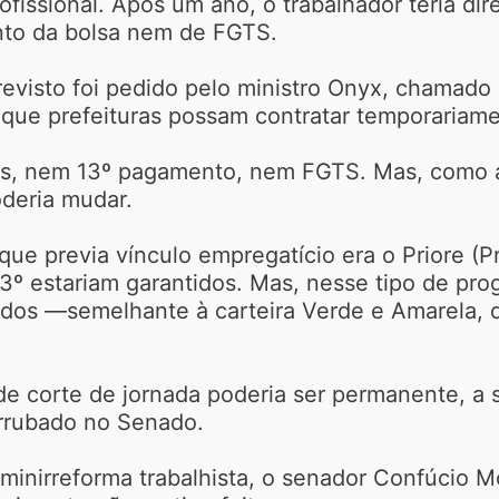
ofissional. Após um ano, o trabalhador teria d
nto da bolsa nem de FGTS.
revisto foi pedido pelo ministro Onyx, chamad
ia que prefeituras possam contratar temporariam
ias, nem 13º pagamento, nem FGTS. Mas, como a
oderia mudar.
 que previa vínculo empregatício era o Priore (
3º estariam garantidos. Mas, nesse tipo de pr
os —semelhante à carteira Verde e Amarela, qu
de corte de jornada poderia ser permanente, a
errubado no Senado.
minirreforma trabalhista, o senador Confúcio 