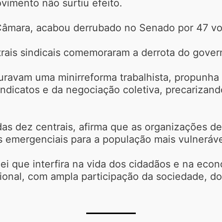
ovimento não surtiu efeito.
 Câmara, acabou derrubado no Senado por 47 vo
trais sindicais comemoraram a derrota do gover
uravam uma minirreforma trabalhista, propunha
indicatos e da negociação coletiva, precarizand
as dez centrais, afirma que as organizações d
emergenciais para a população mais vulneráve
i que interfira na vida dos cidadãos e na eco
ional, com ampla participação da sociedade, d