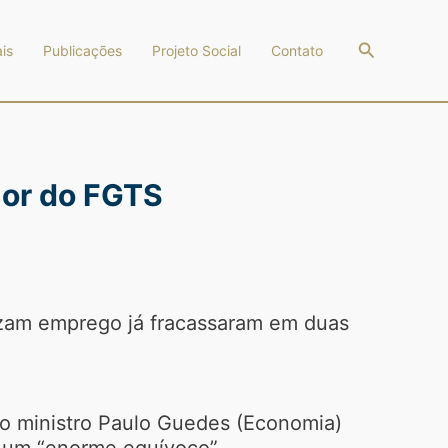
Pesquisar
is
Publicações
Projeto Social
Contato
nor do FGTS
lizam emprego já fracassaram em duas
, o ministro Paulo Guedes (Economia)
i um “enorme equívoco”.