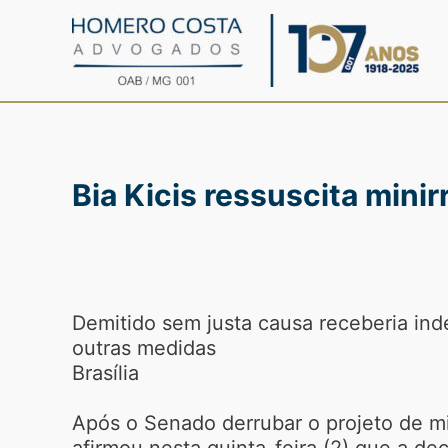
Ir
para
o
conteúdo
Bia Kicis ressuscita min
Demitido sem justa causa receberia ind
outras medidas
Brasília
Após o Senado derrubar o projeto de mi
afirmou nesta quinta-feira (2) que a d