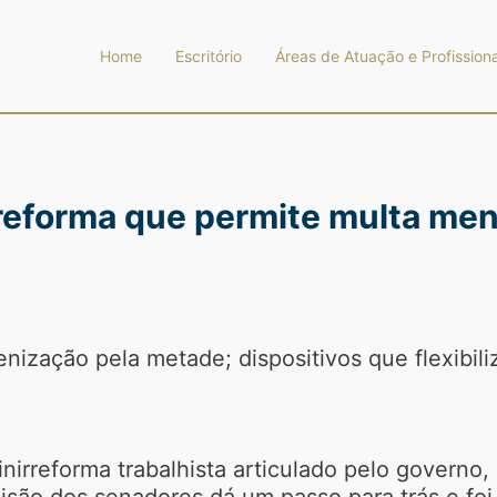
Home
Escritório
Áreas de Atuação e Profissiona
irreforma que permite multa me
enização pela metade; dispositivos que flexibi
nirreforma trabalhista articulado pelo governo
ecisão dos senadores dá um passo para trás e fo