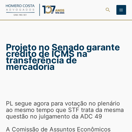
Ir
Pesquisar
para
o
conteúdo
Projeto no Senado garante
crédito de ICMS na
transferência de
mercadoria
PL segue agora para votação no plenário
ao mesmo tempo que STF trata da mesma
questão no julgamento da ADC 49
A Comissão de Assuntos Econômicos